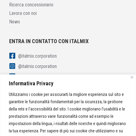
Ricerca concessionario
Lavora con noi
News
ENTRA IN CONTATTO CON ITALMIX
@italmix.corporation
@italmix.corporation
linkedin.com/italmix-corporation
Informativa Privacy
youtube.com/italmix-corporation
Utilizziamo i cookie per assicurarti la migliore esperienza sul sito e
garantire le funzionalità fondamentali per la sicurezza, la gestione
della rete e l’accessibilità del sito. I cookie migliorano l’usabilità e le
CONTATTACI
prestazioni attraverso varie funzionalità come ad esempio le
impostazioni della lingua, i risultati delle ricerche e quindi migliorano
la tua esperienza. Per sapere di più sui cookie che utilizziamo e su